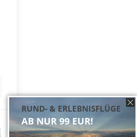
RUND- & ERLEBNISFLÜGE
AB NUR 99 EUR!
Sp