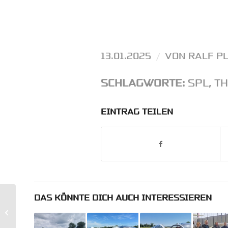
13.01.2025
/
VON
RALF P
SCHLAGWORTE:
SPL
,
TH
EINTRAG TEILEN
DAS KÖNNTE DICH AUCH INTERESSIEREN
Alpencrossing mit
Italieneinweisung nach
Venedig