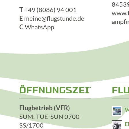
84539
T
+49 (8086) 94 001
www.f
E
meine@flugstunde.de
ampfi
C
WhatsApp
ÖFFNUNGSZEITEN
FL
Flugbetrieb (VFR)
V
SUM: TUE-SUN 0700-
E
SS/1700