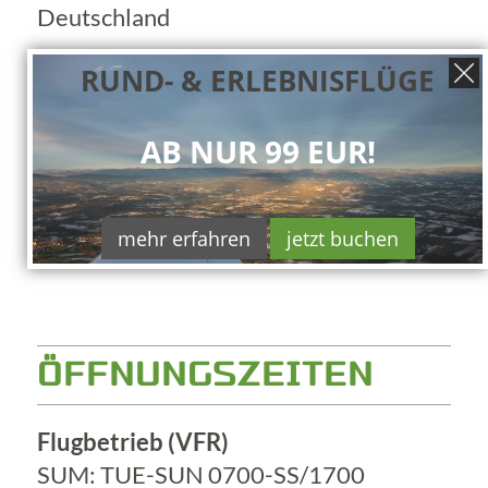
Deutschland
T
+49 (8086) 94 001
RUND- & ERLEBNISFLÜGE
E
meine@flugstunde.de
C
WhatsApp
AB NUR 99 EUR!
mehr erfahren
jetzt buchen
ÖFFNUNGSZEITEN
Flugbetrieb (VFR)
SUM: TUE-SUN 0700-SS/1700