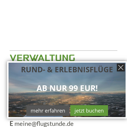
VERWALTUNG
RUND- & ERLEBNISFLÜGE
FLUGSTUNDE GmbH
Thaler Berg 27
AB NUR 99 EUR!
84428 Buchbach
Deutschland
mehr erfahren
jetzt buchen
T
+49 (8086) 94 001
E
meine@flugstunde.de