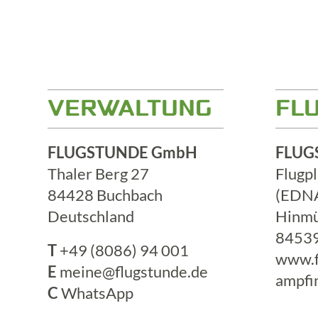
VERWALTUNG
FL
FLUGSTUNDE GmbH
FLUG
Thaler Berg 27
Flugp
84428 Buchbach
(EDN
Deutschland
Hinmü
84539
T
+49 (8086) 94 001
www.f
E
meine@flugstunde.de
ampfi
C
WhatsApp