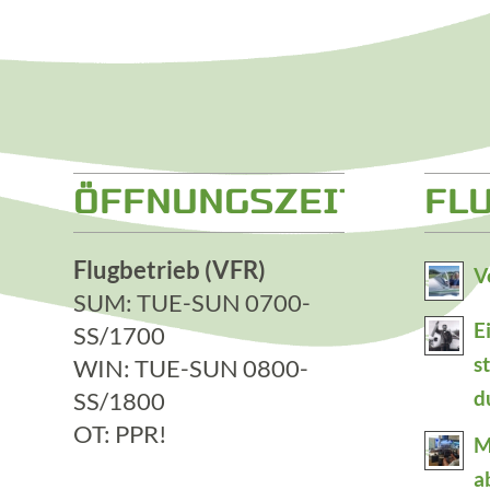
ÖFFNUNGSZEITEN
FL
Flugbetrieb (VFR)
V
SUM: TUE-SUN 0700-
E
SS/1700
s
WIN: TUE-SUN 0800-
SS/1800
d
OT: PPR!
M
a