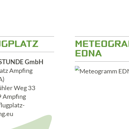
UGPLATZ
METEOGR
EDNA
STUNDE GmbH
latz Ampfing
A)
hler Weg 33
 Ampfing
lugplatz-
ng.eu