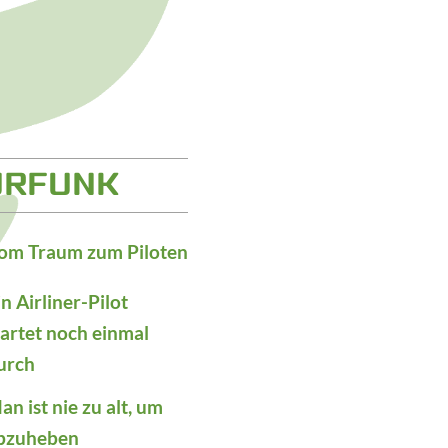
URFUNK
om Traum zum Piloten
in Airliner-Pilot
tartet noch einmal
urch
an ist nie zu alt, um
bzuheben