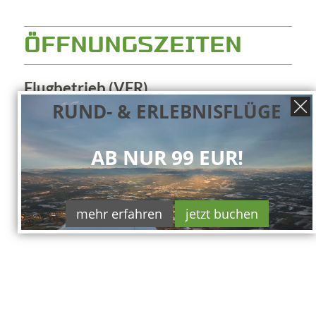
ÖFFNUNGSZEITEN
Flugbetrieb (VFR)
RUND- & ERLEBNISFLÜGE
SUM: TUE-SUN 0700-SS/1700
WIN: TUE-SUN 0800-SS/1800
OT: PPR!
AB NUR 99 EUR!
mehr erfahren
jetzt buchen