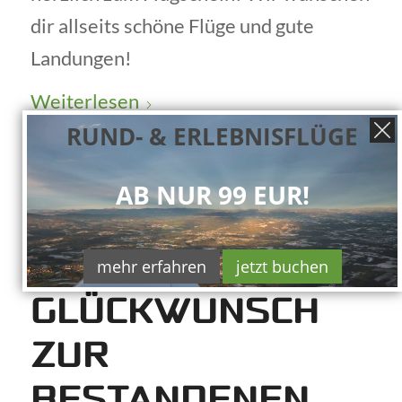
dir allseits schöne Flüge und gute
Landungen!
Weiterlesen
RUND- & ERLEBNISFLÜGE
09.03.2025
/
VON
RALF PLECHINGER
AB NUR 99 EUR!
HERZLICHEN
mehr erfahren
jetzt buchen
GLÜCKWUNSCH
ZUR
BESTANDENEN