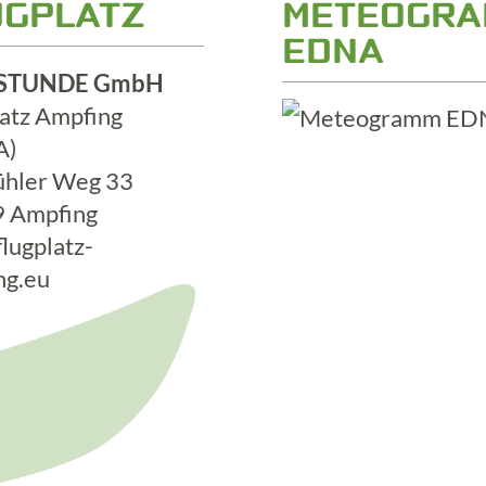
UGPLATZ
METEOGR
EDNA
STUNDE GmbH
latz Ampfing
A)
hler Weg 33
 Ampfing
lugplatz-
ng.eu