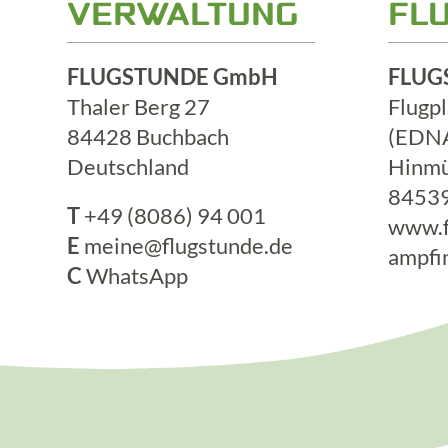
VERWALTUNG
FL
FLUGSTUNDE GmbH
FLUG
Thaler Berg 27
Flugp
84428 Buchbach
(EDN
Deutschland
Hinmü
84539
T
+49 (8086) 94 001
www.f
E
meine@flugstunde.de
ampfi
C
WhatsApp