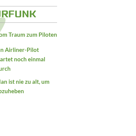
URFUNK
om Traum zum Piloten
in Airliner-Pilot
tartet noch einmal
urch
an ist nie zu alt, um
bzuheben