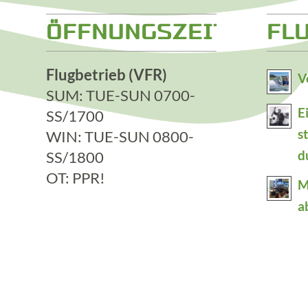
ÖFFNUNGSZEITEN
FL
Flugbetrieb (VFR)
V
SUM: TUE-SUN 0700-
E
SS/1700
s
WIN: TUE-SUN 0800-
SS/1800
d
OT: PPR!
M
a