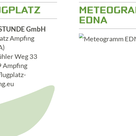
UGPLATZ
METEOGR
EDNA
STUNDE GmbH
latz Ampfing
A)
hler Weg 33
 Ampfing
lugplatz-
ng.eu