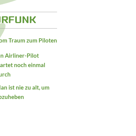
URFUNK
om Traum zum Piloten
in Airliner-Pilot
tartet noch einmal
urch
an ist nie zu alt, um
bzuheben