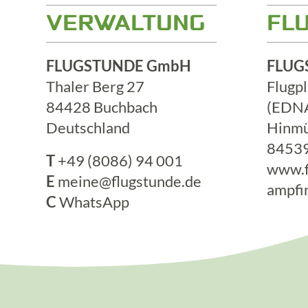
VERWALTUNG
FL
FLUGSTUNDE GmbH
FLUG
Thaler Berg 27
Flugp
84428 Buchbach
(EDN
Deutschland
Hinmü
84539
T
+49 (8086) 94 001
www.f
E
meine@flugstunde.de
ampfi
C
WhatsApp