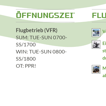
ÖFFNUNGSZEITEN
FL
Flugbetrieb (VFR)
V
SUM: TUE-SUN 0700-
E
SS/1700
s
WIN: TUE-SUN 0800-
SS/1800
d
OT: PPR!
M
a