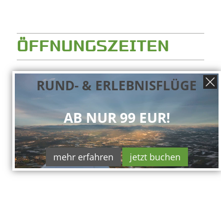
ÖFFNUNGSZEITEN
Flugbetrieb (VFR)
RUND- & ERLEBNISFLÜGE
SUM: TUE-SUN 0700-SS/1700
WIN: TUE-SUN 0800-SS/1800
AB NUR 99 EUR!
OT: PPR!
mehr erfahren
jetzt buchen