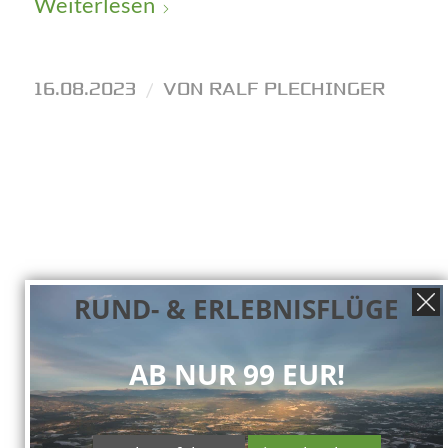
Weiterlesen
16.08.2023
/
VON
RALF PLECHINGER
RUND- & ERLEBNISFLÜGE
VERWALTUNG
AB NUR 99 EUR!
FLUGSTUNDE GmbH
Thaler Berg 27