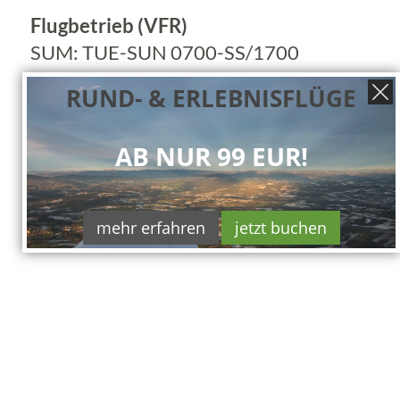
Flugbetrieb (VFR)
SUM: TUE-SUN 0700-SS/1700
WIN: TUE-SUN 0800-SS/1800
RUND- & ERLEBNISFLÜGE
OT: PPR!
AB NUR 99 EUR!
mehr erfahren
jetzt buchen