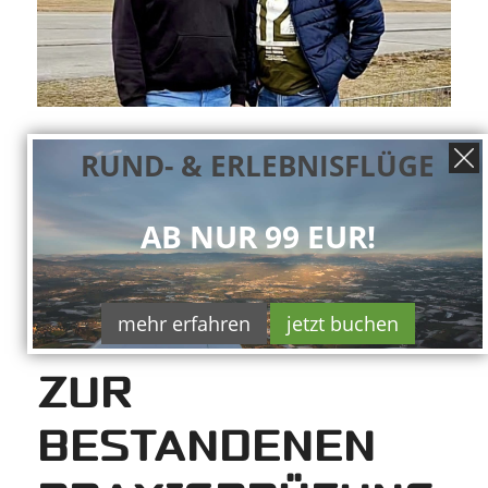
RUND- & ERLEBNISFLÜGE
23.02.2025
/
VON
RALF PLECHINGER
AB NUR 99 EUR!
HERZLICHEN
mehr erfahren
jetzt buchen
GLÜCKWUNSCH
ZUR
BESTANDENEN