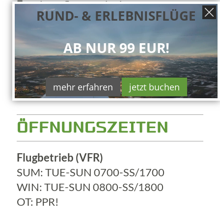
E
meine@flugstunde.de
RUND- & ERLEBNISFLÜGE
C
WhatsApp
AB NUR 99 EUR!
mehr erfahren
jetzt buchen
ÖFFNUNGSZEITEN
Flugbetrieb (VFR)
SUM: TUE-SUN 0700-SS/1700
WIN: TUE-SUN 0800-SS/1800
OT: PPR!