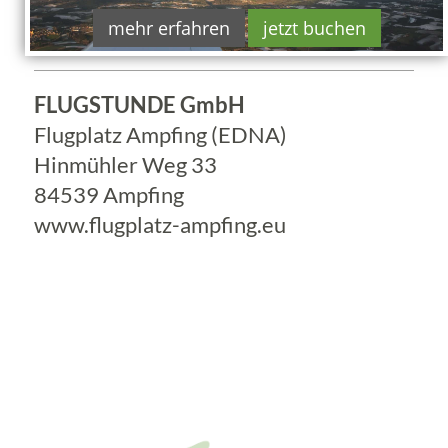
mehr erfahren
jetzt buchen
FLUGPLATZ
FLUGSTUNDE GmbH
Flugplatz Ampfing (EDNA)
Hinmühler Weg 33
84539 Ampfing
www.flugplatz-ampfing.eu