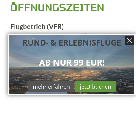
ÖFFNUNGSZEITEN
Flugbetrieb (VFR)
SUM: TUE-SUN 0700-SS/1700
RUND- & ERLEBNISFLÜGE
WIN: TUE-SUN 0800-SS/1800
OT: PPR!
AB NUR 99 EUR!
mehr erfahren
jetzt buchen