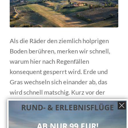
Als die Räder den ziemlich holprigen
Boden berühren, merken wir schnell,
warum hier nach Regenfällen
konsequent gesperrt wird. Erde und
Gras wechseln sich einander ab, das
wird schnell matschig. Kurz vor der
Hälfte der Bahn fällt diese auch noch
RUND- & ERLEBNISFLÜGE
quer zur Seite nach Osten ab, man muss
also stärker das linke Seitenruder
AB NUR 99 EUR!