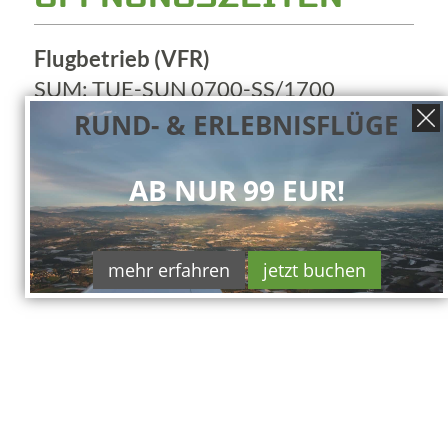
Flugbetrieb (VFR)
SUM: TUE-SUN 0700-SS/1700
WIN: TUE-SUN 0800-SS/1800
RUND- & ERLEBNISFLÜGE
OT: PPR!
AB NUR 99 EUR!
mehr erfahren
jetzt buchen