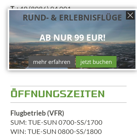
T
+49 (8086) 94 001
RUND- & ERLEBNISFLÜGE
E
meine@flugstunde.de
C
WhatsApp
AB NUR 99 EUR!
mehr erfahren
jetzt buchen
ÖFFNUNGSZEITEN
Flugbetrieb (VFR)
SUM: TUE-SUN 0700-SS/1700
WIN: TUE-SUN 0800-SS/1800