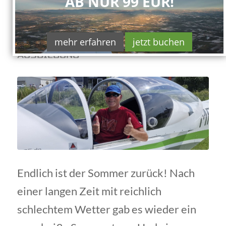
AB NUR 99 EUR!
SOLO, LIEBER
PAUL!
mehr erfahren
jetzt buchen
AUSBILDUNG
Endlich ist der Sommer zurück! Nach
einer langen Zeit mit reichlich
schlechtem Wetter gab es wieder ein